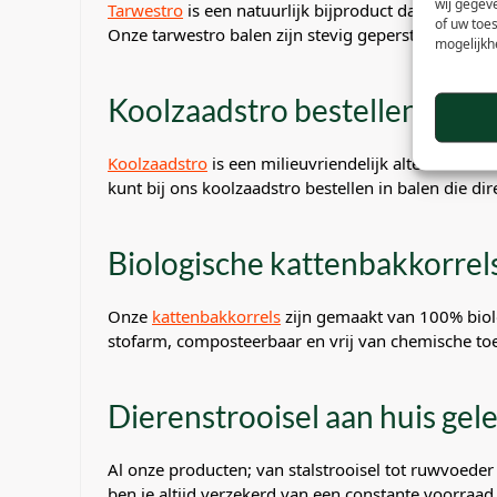
wij gegev
Tarwestro
is een natuurlijk bijproduct dat veel geb
of uw toe
Onze tarwestro balen zijn stevig geperst, schoon en v
mogelijkh
Koolzaadstro bestellen: duu
Koolzaadstro
is een milieuvriendelijk alternatief vo
kunt bij ons koolzaadstro bestellen in balen die 
Biologische kattenbakkorrel
Onze
kattenbakkorrels
zijn gemaakt van 100% biolo
stofarm, composteerbaar en vrij van chemische toe
Dierenstrooisel aan huis gel
Al onze producten; van stalstrooisel tot ruwvoeder 
ben je altijd verzekerd van een constante voorraad