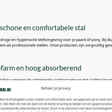
 schone en comfortabele stal
, droge en hygiënische leefomgeving voor je paard of pony. Bij Bu
liere als professionele stallen. Onze producten zijn zorgvuldig g
tofarm en hoog absorberend
stallen vanwege de uitstekende vochtopname en het zachte ligcomf
bruiken. Ideaal voor paarden met gevoelige luchtwegen of allerg
Beheer je privacy
iken technologieën zoals cookies om informatie over uw apparaat op te slaan en/
n voordelig strooisel
n. We doen dit met als doel om de beste ervaring te bieden en om gepersonalis
rsonaliseerde advertenties te tonen. Door in te stemmen met deze technologieë