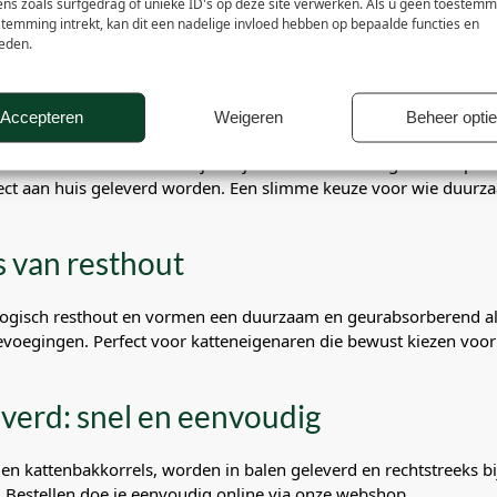
ens zoals surfgedrag of unieke ID's op deze site verwerken. Als u geen toestemm
ruikt wordt als stalstrooisel. Het is voordelig, goed verteerbaar 
stemming intrekt, kan dit een nadelige invloed hebben op bepaalde functies en
rij van onkruiden of schimmels, zodat je stal fris en veilig blijft.
eden.
rzame keuze met hoge absorptie
Accepteren
Weigeren
Beheer opti
or traditioneel stro. Dankzij de fijne structuur en hoge vochtopnam
direct aan huis geleverd worden. Een slimme keuze voor wie duurz
s van resthout
gisch resthout en vormen een duurzaam en geurabsorberend altern
voegingen. Perfect voor katteneigenaren die bewust kiezen voor 
everd: snel en eenvoudig
en kattenbakkorrels, worden in balen geleverd en rechtstreeks bij
. Bestellen doe je eenvoudig online via onze webshop.