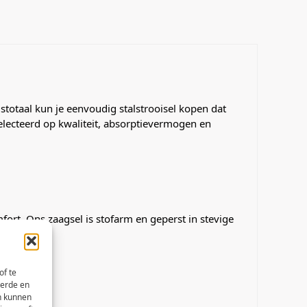
stotaal kun je eenvoudig stalstrooisel kopen dat
eselecteerd op kwaliteit, absorptievermogen en
ort. Ons zaagsel is stofarm en geperst in stevige
ieën.
of te
eerde en
n kunnen