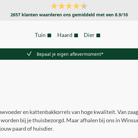
2657
klanten waarderen ons gemiddeld met een
8.9
/
10
Tuin
Haard
Dier
Bepaal je eigen aflevermoment*
 ruwvoeder en kattenbakkorrels van hoge kwaliteit. Van zaag
worden bij je thuisbezorgd. Maar afhalen bij ons in Wins
jouw paard of huisdier.