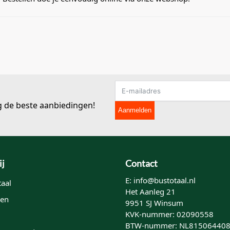
g de beste aanbiedingen!
Aanmelden
ij
Contact
E: info@bustotaal.nl
aal
Het Aanleg 21
en
9951 SJ Winsum
KVK-nummer: 02090558
BTW-nummer: NL81506440