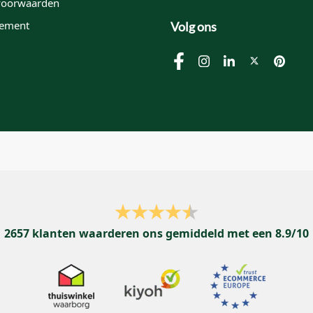
voorwaarden
tement
Volg ons
2657
klanten waarderen ons gemiddeld met een
8.9
/
10