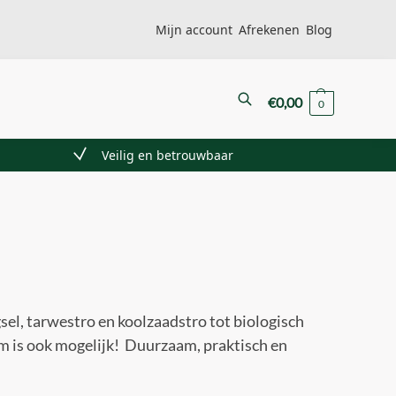
Mijn account
Afrekenen
Blog
Zoeken
€
0,00
0
Veilig en betrouwbaar
sel, tarwestro en koolzaadstro tot biologisch
um is ook mogelijk! Duurzaam, praktisch en