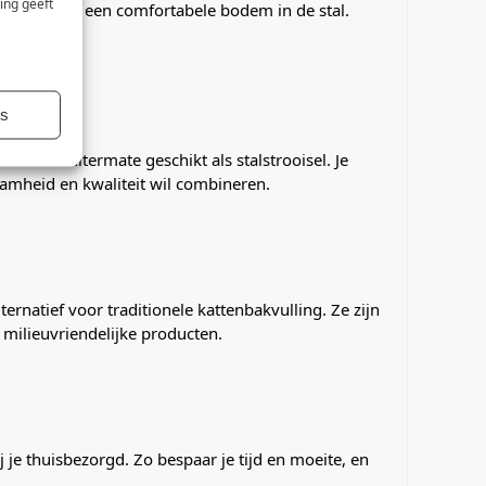
ing geeft
en zorgt voor een comfortabele bodem in de stal.
es
e is het uitermate geschikt als stalstrooisel. Je
aamheid en kwaliteit wil combineren.
atief voor traditionele kattenbakvulling. Ze zijn
milieuvriendelijke producten.
 je thuisbezorgd. Zo bespaar je tijd en moeite, en