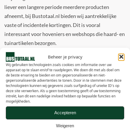
liever een langere periode meerdere producten
afneemt, bij Bustotaal.nl bieden wij aantrekkelijke
vaste of incidentele kortingen. Dit is vooral
interessant voor hoveniers en webshops die haard- en
tuinartikelen bezorgen.
Beheer je privacy
Snelle en flexibele levertijden
Wij gebruiken technologieën zoals cookies om informatie over uw
apparaat op te slaan en/of te raadplegen. We doen dit met als doel om
de beste ervaring te bieden en om gepersonaliseerde en niet-
Het kan zijn dat je onze producten direct op je
gepersonaliseerde advertenties te tonen. Door in te stemmen met deze
technologieën kunnen wij gegevens zoals surfgedrag of unieke ID's op
projectlocatie wilt laten afleveren. Dit is mogelijk bij
deze site verwerken. Als u geen toestemming geeft of uw toestemming
Bustotaal.nl. Onze snelle en flexibele levertijden
intrekt, kan dit een nadelige invloed hebben op bepaalde functies en
mogelijkheden.
zorgen ervoor dat je altijd op tijd bevoorraad bent.
Accepteren
Dropshipment zonder voorraad
Weigeren