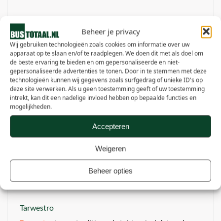
Waarom stalstrooisel?
Beheer je privacy
Stalstrooisel is meer dan alleen een laag op de vloer
Wij gebruiken technologieën zoals cookies om informatie over uw
van je stal. Het zorgt voor een droge en comfortabele
apparaat op te slaan en/of te raadplegen. We doen dit met als doel om
de beste ervaring te bieden en om gepersonaliseerde en niet-
ondergrond voor je dieren, vangt vocht en urine op,
gepersonaliseerde advertenties te tonen. Door in te stemmen met deze
helpt nare geurtjes voorkomen en draagt bij aan een
technologieën kunnen wij gegevens zoals surfgedrag of unieke ID's op
hygiënische stalomgeving. Daarnaast beschermt het
deze site verwerken. Als u geen toestemming geeft of uw toestemming
de hoeven en poten van je dieren tegen harde of
intrekt, kan dit een nadelige invloed hebben op bepaalde functies en
koude ondergrond.
mogelijkheden.
Goed strooisel helpt ook om luchtwegproblemen te
Accepteren
beperken, vooral bij paarden. Door de juiste keuze van
strooisel zorg je voor een gezonde leefomgeving die
Weigeren
het welzijn van je dieren bevordert.
Beheer opties
Onze soorten stalstrooisel
Tarwestro