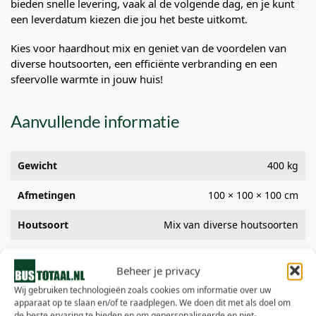
bieden snelle levering, vaak al de volgende dag, en je kunt
een leverdatum kiezen die jou het beste uitkomt.
Kies voor haardhout mix en geniet van de voordelen van
diverse houtsoorten, een efficiënte verbranding en een
sfeervolle warmte in jouw huis!
Aanvullende informatie
Gewicht
400 kg
Afmetingen
100 × 100 × 100 cm
Houtsoort
Mix van diverse houtsoorten
Vochtpercentage
<20%
hout
Beheer je privacy
Wij gebruiken technologieën zoals cookies om informatie over uw
Toepassing
Haardkachel, Vuurkorf, BBQ
apparaat op te slaan en/of te raadplegen. We doen dit met als doel om
de beste ervaring te bieden en om gepersonaliseerde en niet-