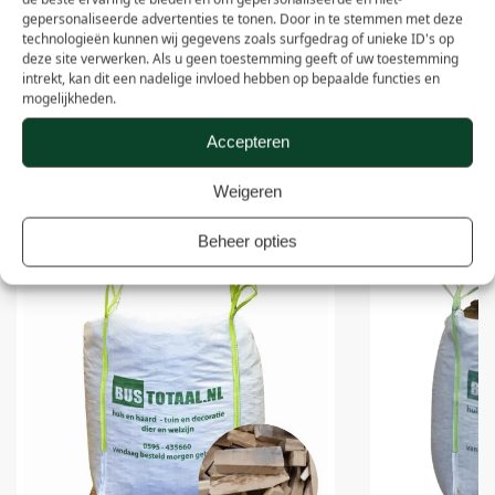
Materiaal
Hout
gepersonaliseerde advertenties te tonen. Door in te stemmen met deze
technologieën kunnen wij gegevens zoals surfgedrag of unieke ID's op
deze site verwerken. Als u geen toestemming geeft of uw toestemming
Per palletzending, ook af te
Verzendwijze
intrekt, kan dit een nadelige invloed hebben op bepaalde functies en
halen!
mogelijkheden.
Type verpakking
Big Bag 1m³
Accepteren
Weigeren
Anderen kochten ook
Beheer opties