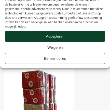
apparaat op te slaan en/of te raadplegen. We doen dit met als doel om
de beste ervaring te bieden en om gepersonaliseerde en niet-
gepersonaliseerde advertenties te tonen. Door in te stemmen met deze
Gebruik
Ruwvoer
technologieën kunnen wij gegevens zoals surfgedrag of unieke ID's op
deze site verwerken. Als u geen toestemming geeft of uw toestemming
Stofarm en
intrekt, kan dit een nadelige invloed hebben op bepaalde functies en
ideaal voor gevoelige luchtwegen
schoon
mogelijkheden.
Levering
Levering met pompwagen op pallet
Accepteren
Verzendwijze
Afhalen
Weigeren
Beheer opties
Anderen kochten ook