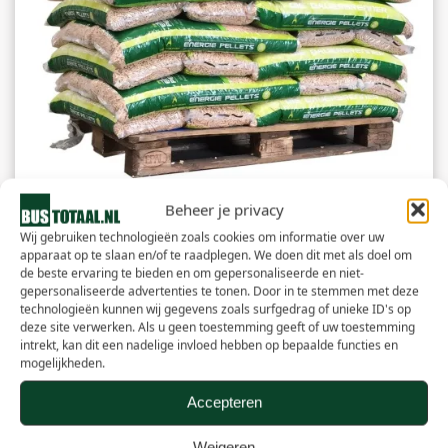
Beheer je privacy
Wij gebruiken technologieën zoals cookies om informatie over uw
apparaat op te slaan en/of te raadplegen. We doen dit met als doel om
de beste ervaring te bieden en om gepersonaliseerde en niet-
gepersonaliseerde advertenties te tonen. Door in te stemmen met deze
Witte Pellets | ENplus/A1 | 30zk | 450kg
technologieën kunnen wij gegevens zoals surfgedrag of unieke ID's op
deze site verwerken. Als u geen toestemming geeft of uw toestemming
intrekt, kan dit een nadelige invloed hebben op bepaalde functies en
€
284,95
mogelijkheden.
Accepteren
Weigeren