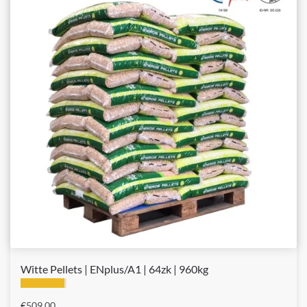
Witte Pellets | ENplus/A1 | 64zk | 960kg
€
509,00