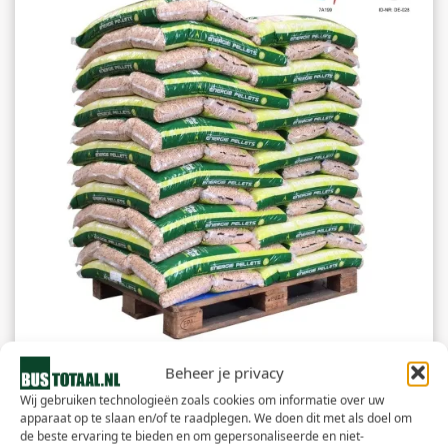
Beheer je privacy
Witte Pellets | ENplus/A1 | 64zk | 960kg
Wij gebruiken technologieën zoals cookies om informatie over uw
apparaat op te slaan en/of te raadplegen. We doen dit met als doel om
de beste ervaring te bieden en om gepersonaliseerde en niet-
€
509,00