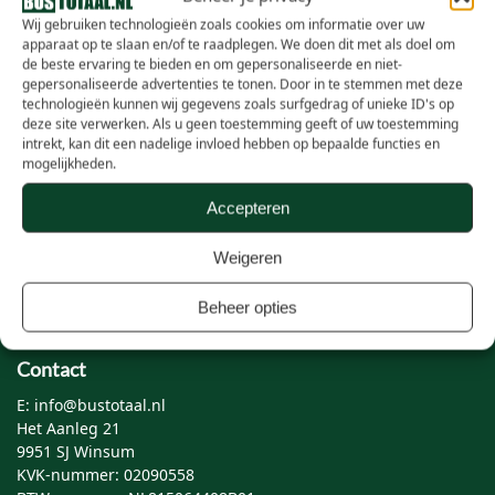
Zakelijk
Wij gebruiken technologieën zoals cookies om informatie over uw
apparaat op te slaan en/of te raadplegen. We doen dit met als doel om
de beste ervaring te bieden en om gepersonaliseerde en niet-
gepersonaliseerde advertenties te tonen. Door in te stemmen met deze
Wie zijn wij
technologieën kunnen wij gegevens zoals surfgedrag of unieke ID's op
deze site verwerken. Als u geen toestemming geeft of uw toestemming
intrekt, kan dit een nadelige invloed hebben op bepaalde functies en
Over Bustotaal
mogelijkheden.
Samenwerken
Accepteren
Vacatures
Algemene voorwaarden
Weigeren
Privacy statement
Beheer opties
Contact
E: info@bustotaal.nl
Het Aanleg 21
9951 SJ Winsum
KVK-nummer: 02090558