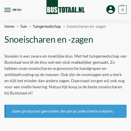
0
MENU
Home
Tuin
Tuingereedschap
Snoeischaren en -zagen
Snoeischaren en -zagen
Snoeien is een zware en moeilijke klus. Met het tuingereedschap van
Bustotaal wordt de klus wel een stuk makkelijker gemaakt. Zo
hebben onze snoeischaren ergonomische handgrepen en
antikleefcoating op de messen. Ook zijn de snoeizagen extra sterk
en slijt het minder dan andere zagen. Daarnaast zorgen wij ook nog
voor een snelle levering. Natuurlijk koop je de beste snoeischaren
bij Bustotaal.nl!
Geen producten gevonden die aan je zoekcriteria voldoen.