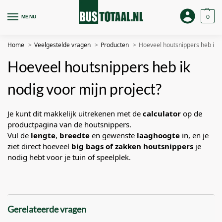
0
MENU
Home
Veelgestelde vragen
Producten
Hoeveel houtsnippers heb ik n
Hoeveel houtsnippers heb ik
nodig voor mijn project?
Je kunt dit makkelijk uitrekenen met de
calculator
op de
productpagina van de houtsnippers.
Vul de
lengte
,
breedte
en gewenste
laaghoogte
in, en je
ziet direct hoeveel
big bags of zakken houtsnippers
je
nodig hebt voor je tuin of speelplek.
Gerelateerde vragen