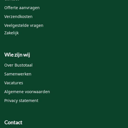
Naam
*
Offerte aanvragen
Verzendkosten
Veelgestelde vragen
E-mail
*
Zakelijk
Mijn naam, e-mail en site opslaan in deze browser
Wie zijn wij
voor de volgende keer wanneer ik een reactie plaats.
Over Bustotaal
Samenwerken
Vacatures
Algemene voorwaarden
Privacy statement
Contact