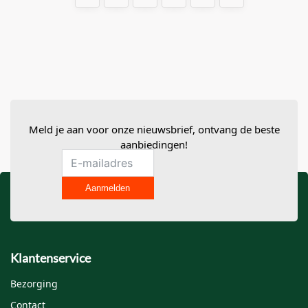
Een beoordeling toevoegen
Je e-mailadres wordt niet gepubliceerd.
Vereiste velden zijn
gemarkeerd met
*
Meld je aan voor onze nieuwsbrief, ontvang de beste
Je waardering
*
aanbiedingen!
Je beoordeling
*
Aanmelden
Klantenservice
Bezorging
Contact