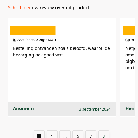
Schrijf hier
uw review over dit product
(geverifieerde eigenaar)
(gever
Bestelling ontvangen zoals beloofd, waarbij de
Netje
bezorging ook goed was.
omdat
bigbag
om te
Anoniem
Henn
3 september 2024
1
…
6
7
8