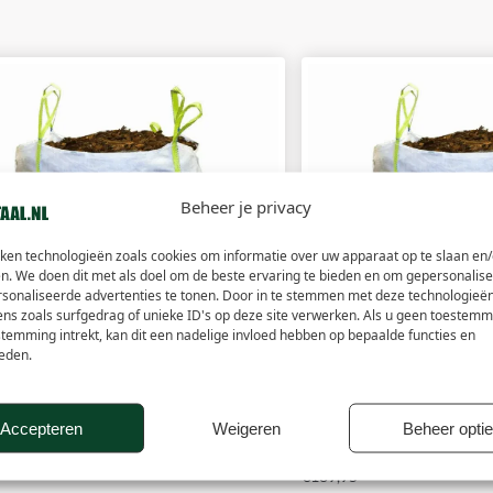
Beheer je privacy
iken technologieën zoals cookies om informatie over uw apparaat op te slaan en/
n. We doen dit met als doel om de beste ervaring te bieden en om gepersonalis
rsonaliseerde advertenties te tonen. Door in te stemmen met deze technologieë
ens zoals surfgedrag of unieke ID's op deze site verwerken. Als u geen toestemm
stemming intrekt, kan dit een nadelige invloed hebben op bepaalde functies en
eden.
Accepteren
Weigeren
Beheer opti
schors – Big Bag 1,5m3
Dennenschors – Big Bag
€
189,95