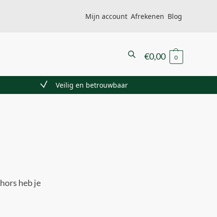
Mijn account
Afrekenen
Blog
Zoeken
€
0,00
0
Veilig en betrouwbaar
hors heb je