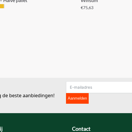
– Halve pallet
Winsum
€
75,63
g de beste aanbiedingen!
Aanmelden
ij
Contact