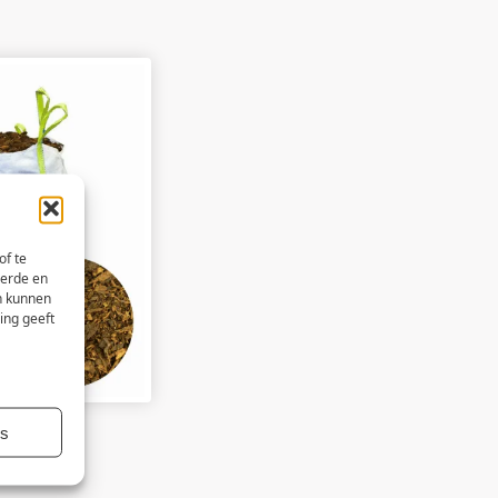
of te
eerde en
n kunnen
ing geeft
es
 1m3