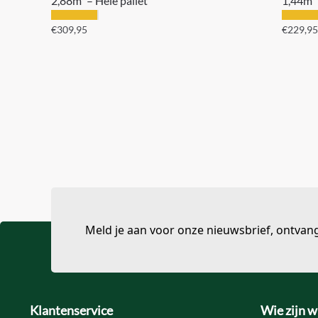
2,88m³ – Hele pallet
1,44m³ 
€
309,95
€
229,95
Meld je aan voor onze nieuwsbrief, ontvan
Klantenservice
Wie zijn w