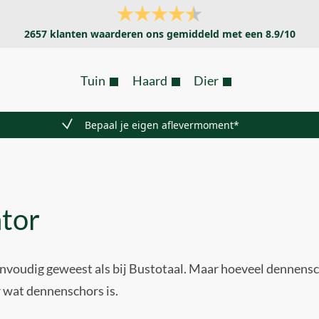
2657
klanten waarderen ons gemiddeld met een
8.9
/
10
Tuin
Haard
Dier
Bepaal je eigen aflevermoment*
tor
eenvoudig geweest als bij Bustotaal. Maar hoeveel dennensc
r wat dennenschors is.