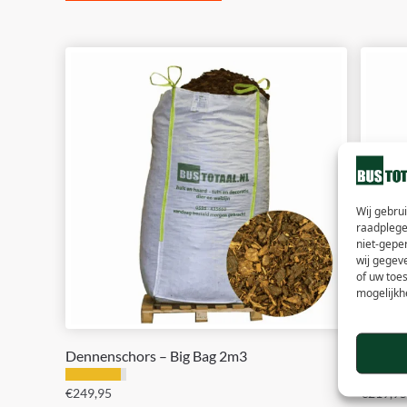
Wij gebru
raadplege
niet-gepe
wij gegev
of uw toe
mogelijkh
Dennenschors – Big Bag 2m3
Dennen
€
249,95
€
219,95