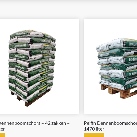
 Dennenboomschors – 42 zakken –
Pelfin Dennenboomschors
ter
1470 liter