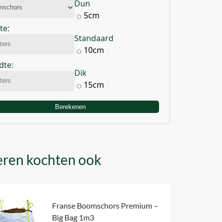
Dun
5cm
te:
Standaard
10cm
dte:
Dik
15cm
Berekenen
ren kochten ook
Franse Boomschors Premium –
Big Bag 1m3