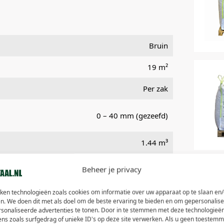
Bruin
19 m²
Per zak
0 – 40 mm (gezeefd)
1.44 m³
Naaldhout
Beheer je privacy
T
Afhalen, Verzenden
B
iken technologieën zoals cookies om informatie over uw apparaat op te slaan en/
n. We doen dit met als doel om de beste ervaring te bieden en om gepersonalis
, Bloembakken, Tuinpad, oprit, Winterklaar maken
rsonaliseerde advertenties te tonen. Door in te stemmen met deze technologieë
V
van uw tuin
ens zoals surfgedrag of unieke ID's op deze site verwerken. Als u geen toestemm