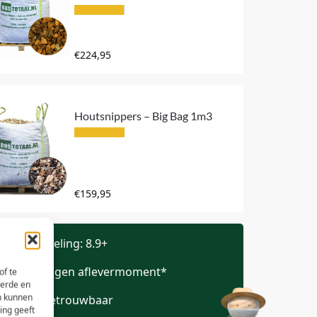
€
224,95
Houtsnippers – Big Bag 1m3
€
159,95
opbeoordeling: 8.9+
epaal je eigen aflevermoment*
of te
eerde en
n kunnen
eilig en betrouwbaar
ing geeft