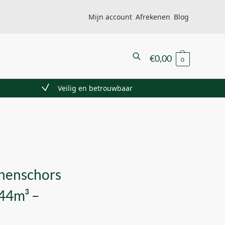
Mijn account
Afrekenen
Blog
Zoeken
€
0,00
0
Veilig en betrouwbaar
nenschors
,44m³ –