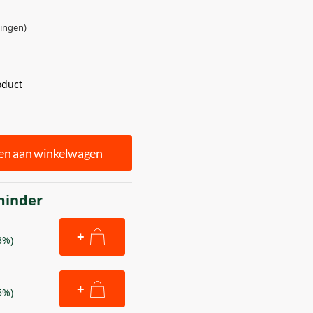
ingen)
oduct
en aan winkelwagen
minder
+
3%)
+
5%)