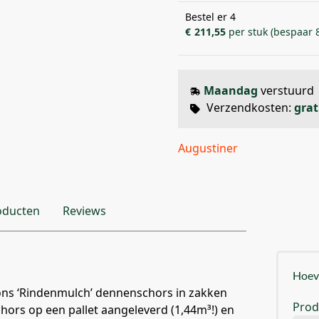
Bestel er 4
€
211,55
per stuk (bespaar 
Maandag
verstuurd
Verzendkosten:
grat
Augustiner
oducten
Reviews
Hoeve
ns ‘Rindenmulch’ dennenschors in zakken
Prod
schors op een pallet aangeleverd (1,44m³!) en