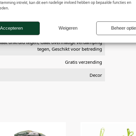
stemming intrekt, kan dit een nadelige invloed hebben op bepaalde functies en
eden.
4 – 5 jaar
5 cm met worteldoek, 8 cm zonder worteldoek
Accepteren
Weigeren
Beheer opti
Gaat onkruid tegen, Gaat overmatige verdamping
tegen, Geschikt voor betreding
Gratis verzending
Decor