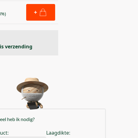
+
8%)
is verzending
el heb ik nodig?
uct:
Laagdikte: