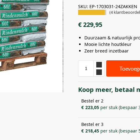
SKU: EP-1703031-24ZAKKEN
(
4
klantbeoordel
€
229,95
Duurzaam & natuurlijk pr
Mooie lichte houtkleur
Zeer breed inzetbaar
Toevoeg
Koop meer, betaal 
Bestel er 2
€
223,05
per stuk (bespaar 
Bestel er 3
€
218,45
per stuk (bespaar 