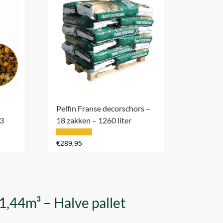
Pelfin Franse decorschors –
m3
18 zakken – 1260 liter
€
289,95
,44m³ – Halve pallet