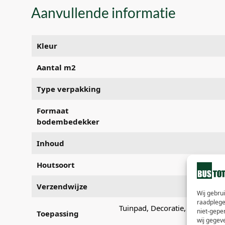
Aanvullende informatie
Kleur
Aantal m2
Type verpakking
Formaat
bodembedekker
Inhoud
Houtsoort
Verzendwijze
Wij gebru
raadplege
Tuinpad, Decoratie, Speeltuin
niet-gepe
Toepassing
wij gegev