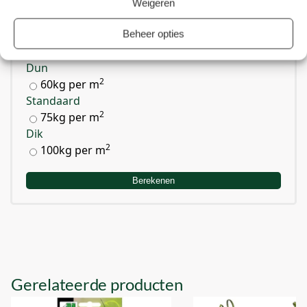
Weigeren
Breedte:
Beheer opties
Laagdikte:
Dun
2
60kg per m
Standaard
2
75kg per m
Dik
2
100kg per m
Berekenen
Gerelateerde producten