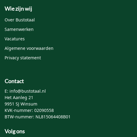
Mijn naam, e-mail en site opslaan in deze browser
Wie zijn wij
voor de volgende keer wanneer ik een reactie plaats.
Over Bustotaal
Samenwerken
Vacatures
Algemene voorwaarden
Privacy statement
Contact
E: info@bustotaal.nl
Het Aanleg 21
9951 SJ Winsum
KVK-nummer: 02090558
BTW-nummer: NL815064408B01
Volg ons