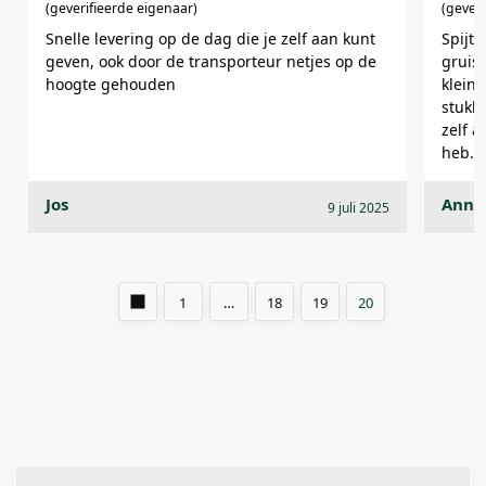
(geverifieerde eigenaar)
(gever
Snelle levering op de dag die je zelf aan kunt
Spijt 
geven, ook door de transporteur netjes op de
gruis,
hoogte gehouden
klein
stukk
zelf a
heb.
Jos
Anne
9 juli 2025
1
…
18
19
20
Een beoordeling toevoegen
Je e-mailadres wordt niet gepubliceerd.
Vereiste velden zijn
gemarkeerd met
*