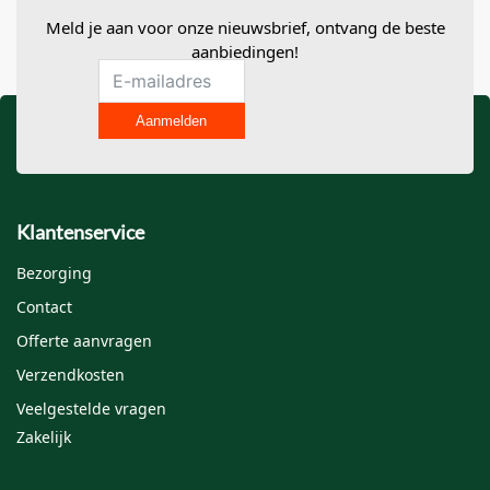
Meld je aan voor onze nieuwsbrief, ontvang de beste
Je waardering
*
aanbiedingen!
Je beoordeling
*
Aanmelden
Klantenservice
Bezorging
Contact
Naam
*
Offerte aanvragen
Verzendkosten
Veelgestelde vragen
E-mail
*
Zakelijk