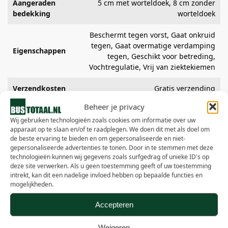
Aangeraden
5 cm met worteldoek, 8 cm zonder
bedekking
worteldoek
Beschermt tegen vorst, Gaat onkruid
tegen, Gaat overmatige verdamping
Eigenschappen
tegen, Geschikt voor betreding,
Vochtregulatie, Vrij van ziektekiemen
Verzendkosten
Gratis verzending
Beheer je privacy
Levering
Levering met pompwagen op pallet
Wij gebruiken technologieën zoals cookies om informatie over uw
apparaat op te slaan en/of te raadplegen. We doen dit met als doel om
Kwaliteit
Decor
de beste ervaring te bieden en om gepersonaliseerde en niet-
gepersonaliseerde advertenties te tonen. Door in te stemmen met deze
Franse Zeedenschors, Pinus
technologieën kunnen wij gegevens zoals surfgedrag of unieke ID's op
Andere namen
Maritima, Franse Bark, Pinus
deze site verwerken. Als u geen toestemming geeft of uw toestemming
pinaster
intrekt, kan dit een nadelige invloed hebben op bepaalde functies en
mogelijkheden.
Accepteren
Weigeren