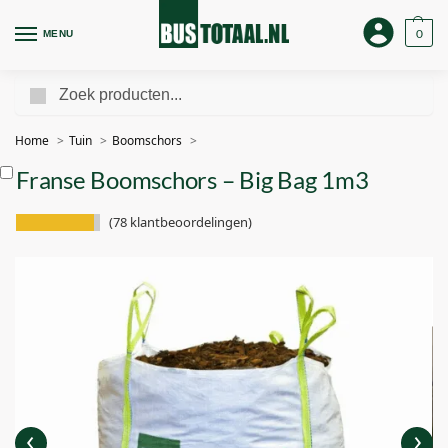
0
MENU
Zoeken
Home
Tuin
Boomschors
Franse Boomschors – Big Bag 1m3
(
78
klantbeoordelingen)