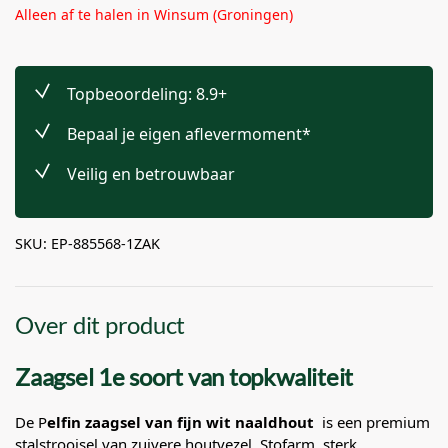
Alleen af te halen in Winsum (Groningen)
Topbeoordeling: 8.9+
Bepaal je eigen aflevermoment*
Veilig en betrouwbaar
SKU: EP-885568-1ZAK
Over dit product
Zaagsel 1e soort van topkwaliteit
De P
elfin zaagsel van fijn wit naaldhout
is een premium
stalstrooisel van zuivere houtvezel. Stofarm, sterk