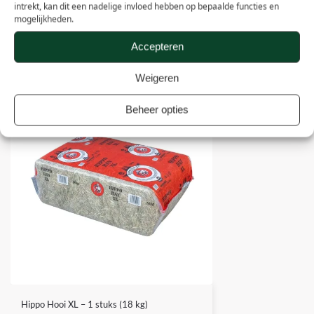
intrekt, kan dit een nadelige invloed hebben op bepaalde functies en
Leverancier
Eigen productie
mogelijkheden.
Accepteren
Anderen kochten ook
Weigeren
Beheer opties
Hippo Hooi XL – 1 stuks (18 kg)