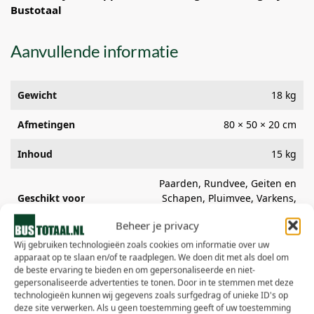
Bustotaal
Aanvullende informatie
Gewicht
18 kg
Afmetingen
80 × 50 × 20 cm
Inhoud
15 kg
Paarden, Rundvee, Geiten en
Geschikt voor
Schapen, Pluimvee, Varkens,
Hobbydieren
Beheer je privacy
Gebruik
Stalstrooisel én voederstro
Wij gebruiken technologieën zoals cookies om informatie over uw
apparaat op te slaan en/of te raadplegen. We doen dit met als doel om
de beste ervaring te bieden en om gepersonaliseerde en niet-
Verzendwijze
Afhalen
gepersonaliseerde advertenties te tonen. Door in te stemmen met deze
technologieën kunnen wij gegevens zoals surfgedrag of unieke ID's op
Warehouse
Eigen Magazijn
deze site verwerken. Als u geen toestemming geeft of uw toestemming