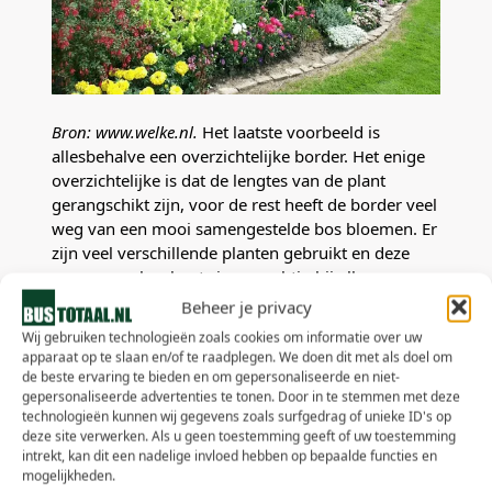
Bron: www.welke.nl.
Het laatste voorbeeld is
allesbehalve een overzichtelijke border. Het enige
overzichtelijke is dat de lengtes van de plant
gerangschikt zijn, voor de rest heeft de border veel
weg van een mooi samengestelde bos bloemen. Er
zijn veel verschillende planten gebruikt en deze
passen, zoals u kunt zien, prachtig bij elkaar.
Beheer je privacy
Zelf een border creëren?
Wij gebruiken technologieën zoals cookies om informatie over uw
apparaat op te slaan en/of te raadplegen. We doen dit met als doel om
de beste ervaring te bieden en om gepersonaliseerde en niet-
Nu u weet hoe een border gelegd kan worden en
gepersonaliseerde advertenties te tonen. Door in te stemmen met deze
hoe deze eruit kan komen te zien, is het tijd om zelf
technologieën kunnen wij gegevens zoals surfgedrag of unieke ID's op
deze site verwerken. Als u geen toestemming geeft of uw toestemming
aan de slag te gaan! Zoek de juiste spullen bij
intrekt, kan dit een nadelige invloed hebben op bepaalde functies en
elkaar en u kunt in uw eigen tuin aan het werk.
mogelijkheden.