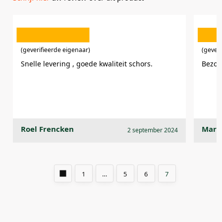
(geverifieerde eigenaar)
(gever
Snelle levering , goede kwaliteit schors.
Bezorg
Roel Frencken
Mari
2 september 2024
1
…
5
6
7
Een beoordeling toevoegen