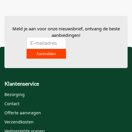
Je e-mailadres wordt niet gepubliceerd.
Vereiste velden zijn
gemarkeerd met
*
Meld je aan voor onze nieuwsbrief, ontvang de beste
Je waardering
*
aanbiedingen!
Je beoordeling
*
Aanmelden
Klantenservice
Bezorging
Contact
Naam
*
Offerte aanvragen
Verzendkosten
Veelgestelde vragen