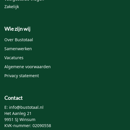
E-mail
*
Zakelijk
Mijn naam, e-mail en site opslaan in deze browser
Wie zijn wij
voor de volgende keer wanneer ik een reactie plaats.
Over Bustotaal
Samenwerken
Vacatures
Algemene voorwaarden
Privacy statement
Contact
E: info@bustotaal.nl
Het Aanleg 21
9951 SJ Winsum
KVK-nummer: 02090558