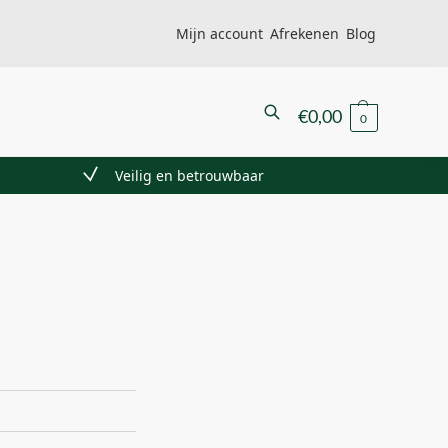
Mijn account
Afrekenen
Blog
Zoeken
€
0,00
0
Veilig en betrouwbaar