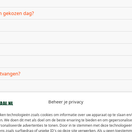
ijn gekozen dag?
ntvangen?
tbusadres?
Beheer je privacy
 ik meerdere artikelen in mijn bestelling heb?
iken technologieën zoals cookies om informatie over uw apparaat op te slaan en/
n. We doen dit met als doel om de beste ervaring te bieden en om gepersonalis
rsonaliseerde advertenties te tonen. Door in te stemmen met deze technologieë
ens zoals surfgedrag of unieke ID's op deze site verwerken. Als u geen toestemm