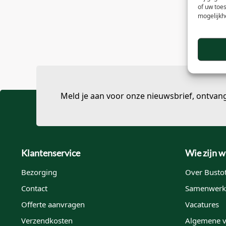
of uw toe
mogelijkh
Meld je aan voor onze nieuwsbrief, ontvan
Klantenservice
Wie zijn w
Bezorging
Over Bustot
Contact
Samenwerk
Offerte aanvragen
Vacatures
Verzendkosten
Algemene 