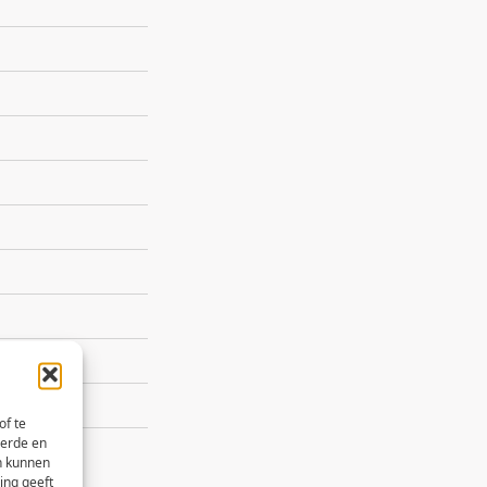
of te
eerde en
n kunnen
ing geeft