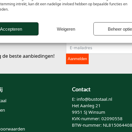
stemming intrekt, kan dit een nadelige invloed hebben op bepaalde functies en
eden.
Accepteren
Weigeren
Beheer opti
g de beste aanbiedingen!
Aanmelden
ij
Contact
E: info@bustotaal.nl
aal
Het Aanleg 21
en
9951 SJ Winsum
KVK-nummer: 02090558
BTW-nummer: NL81506440
voorwaarden