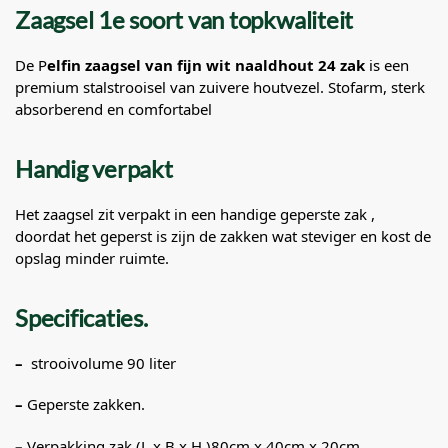
Zaagsel 1e soort van topkwaliteit
De P
elfin zaagsel van fijn wit naaldhout 24 zak
is een
premium stalstrooisel van zuivere houtvezel. Stofarm, sterk
absorberend en comfortabel
Handig verpakt
Het zaagsel zit verpakt in een handige geperste zak ,
doordat het geperst is zijn de zakken wat steviger en kost de
opslag minder ruimte.
Specificaties.
–
strooivolume 90 liter
–
Geperste zakken.
–
Verpakking zak (L x B x H )80cm x 40cm x 20cm.