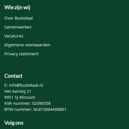
Wie zijn wij
Mijn naam, e-mail en site opslaan in deze browser
Over Bustotaal
voor de volgende keer wanneer ik een reactie plaats.
Samenwerken
Vacatures
Algemene voorwaarden
Privacy statement
Contact
E: info@bustotaal.nl
Het Aanleg 21
9951 SJ Winsum
KVK-nummer: 02090558
BTW-nummer: NL815064408B01
Volg ons