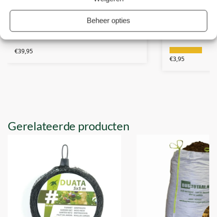
100 Stuks- Gronddoek Pennen Metaal 20 x
Gronddoek Penne
Beheer opties
3 cm
Stuks
€
39,95
€
3,95
Gerelateerde producten