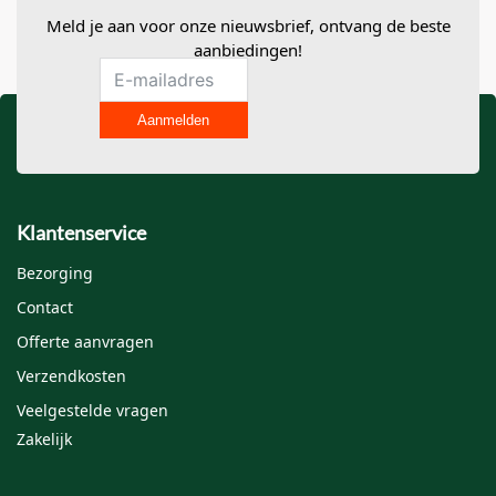
gemarkeerd met
*
Meld je aan voor onze nieuwsbrief, ontvang de beste
aanbiedingen!
Je waardering
*
Aanmelden
Je beoordeling
*
Klantenservice
Bezorging
Contact
Offerte aanvragen
Naam
*
Verzendkosten
Veelgestelde vragen
Zakelijk
E-mail
*