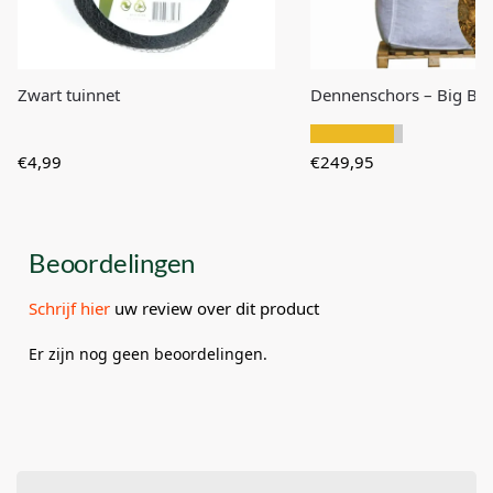
Zwart tuinnet
Dennenschors – Big Ba
€
249,95
€
4,99
Beoordelingen
Schrijf hier
uw review over dit product
Er zijn nog geen beoordelingen.
Wees de eerste om “Worteldoek – 1×10
meter” te beoordelen
Je e-mailadres wordt niet gepubliceerd.
Vereiste velden zijn