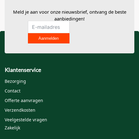
Je e-mailadres wordt niet gepubliceerd.
Vereiste velden zijn
gemarkeerd met
*
Meld je aan voor onze nieuwsbrief, ontvang de beste
aanbiedingen!
Je waardering
*
Aanmelden
Je beoordeling
*
Klantenservice
Bezorging
Contact
Offerte aanvragen
Naam
*
Verzendkosten
Veelgestelde vragen
Zakelijk
E-mail
*