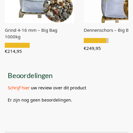
Grind 4-16 mm – Big Bag
Dennenschors – Big Ba
1000kg
€
249,95
€
214,95
Beoordelingen
Schrijf hier
uw review over dit product
Er zijn nog geen beoordelingen.
Wees de eerste om “Jura 5-11 mm – Big
Bag 400kg” te beoordelen