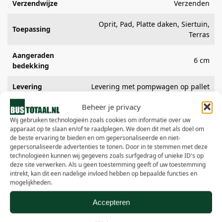
Verzendwijze
Verzenden
Oprit, Pad, Platte daken, Siertuin,
Toepassing
Terras
Aangeraden
6 cm
bedekking
Levering
Levering met pompwagen op pallet
Beheer je privacy
Ecologisch & duurzaam,
Onderhoudsvriendelijk,
Wij gebruiken technologieën zoals cookies om informatie over uw
Eigenschappen
Onkruidwerend, Stroef,
apparaat op te slaan en/of te raadplegen. We doen dit met als doel om
de beste ervaring te bieden en om gepersonaliseerde en niet-
Waterdoorlatend
gepersonaliseerde advertenties te tonen. Door in te stemmen met deze
technologieën kunnen wij gegevens zoals surfgedrag of unieke ID's op
Soort steen
Split
deze site verwerken. Als u geen toestemming geeft of uw toestemming
intrekt, kan dit een nadelige invloed hebben op bepaalde functies en
mogelijkheden.
Accepteren