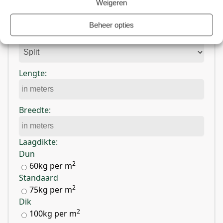
Weigeren
Hoeveel heb ik nodig?
Beheer opties
Product:
Lengte:
Breedte:
Laagdikte:
Dun
2
60kg per m
Standaard
2
75kg per m
Dik
2
100kg per m