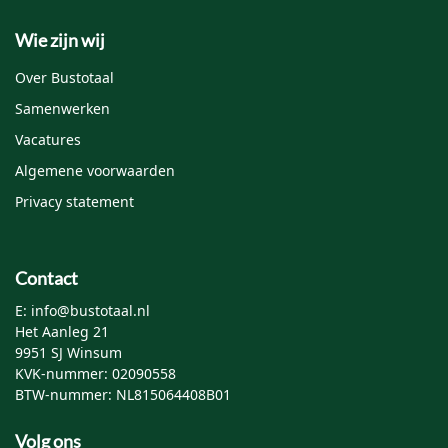
Wie zijn wij
Mijn naam, e-mail en site opslaan in deze browser
Over Bustotaal
voor de volgende keer wanneer ik een reactie plaats.
Samenwerken
Vacatures
Algemene voorwaarden
Privacy statement
Contact
E: info@bustotaal.nl
Het Aanleg 21
9951 SJ Winsum
KVK-nummer: 02090558
BTW-nummer: NL815064408B01
Volg ons